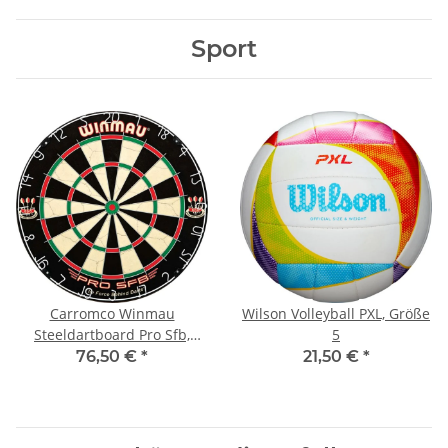
Sport
Carromco Winmau
Wilson Volleyball PXL, Größe
Steeldartboard Pro Sfb,
5
Bristle
76,50 €
*
21,50 €
*