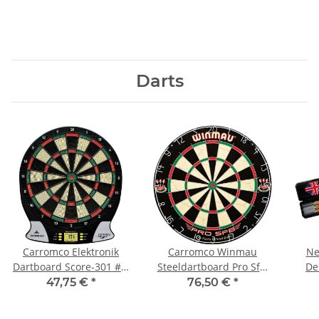
Darts
Carromco Elektronik
Carromco Winmau
Ne
Dartboard Score-301 #2,
Steeldartboard Pro Sfb,
Del
4-Loch Abstand
Bristle
47,75 €
*
76,50 €
*