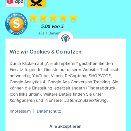
Wie wir Cookies & Co nutzen
Durch Klicken auf „Alle akzeptieren“ gestatten Sie den
Einsatz folgender Dienste auf unserer Website: Technisch
notwendig, YouTube, Vimeo, ReCaptcha, SHOPVOTE,
Mitglied der Initiative "Fairness im
Google Analytics 4, Google Ads Conversion Tracking. Sie
Handel".
können die Einstellung jederzeit ändern (Fingerabdruck-
Informationen zur Initiative:
Icon links unten). Weitere Details finden Sie unter
https://www.fairness-im-handel.de
Konfigurieren
und in unserer
Datenschutzerklärung
.
Impressum
|
Datenschutz
Vertrag widerrufen
Alle akzeptieren