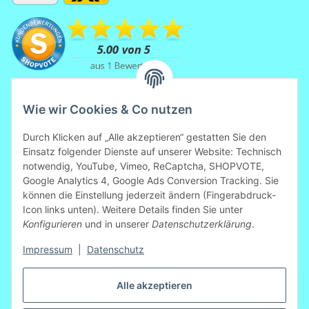
Wie wir Cookies & Co nutzen
Durch Klicken auf „Alle akzeptieren“ gestatten Sie den
Einsatz folgender Dienste auf unserer Website: Technisch
notwendig, YouTube, Vimeo, ReCaptcha, SHOPVOTE,
Mitglied der Initiative
Google Analytics 4, Google Ads Conversion Tracking. Sie
"Fairness im Handel".
können die Einstellung jederzeit ändern (Fingerabdruck-
Informationen zur Initiative:
https://www.fairness-im-
Icon links unten). Weitere Details finden Sie unter
handel.de
Konfigurieren
und in unserer
Datenschutzerklärung
.
Impressum
|
Datenschutz
Vertrag widerrufen
Alle akzeptieren