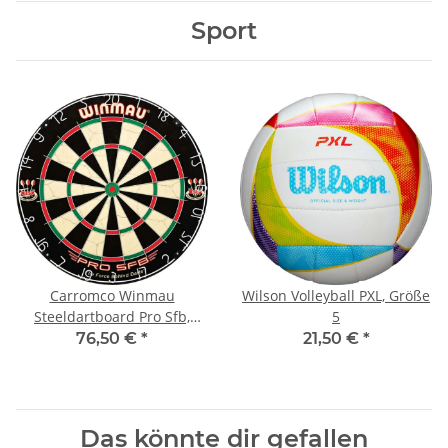
Sport
Carromco Winmau
Wilson Volleyball PXL, Größe
Steeldartboard Pro Sfb,
5
Bristle
76,50 €
*
21,50 €
*
Das könnte dir gefallen