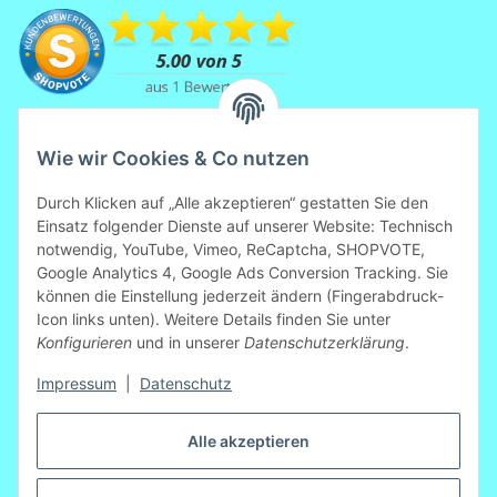
Wie wir Cookies & Co nutzen
Durch Klicken auf „Alle akzeptieren“ gestatten Sie den
Einsatz folgender Dienste auf unserer Website: Technisch
notwendig, YouTube, Vimeo, ReCaptcha, SHOPVOTE,
Mitglied der Initiative "Fairness im
Google Analytics 4, Google Ads Conversion Tracking. Sie
Handel".
können die Einstellung jederzeit ändern (Fingerabdruck-
Informationen zur Initiative:
Icon links unten). Weitere Details finden Sie unter
https://www.fairness-im-handel.de
Konfigurieren
und in unserer
Datenschutzerklärung
.
Impressum
|
Datenschutz
Vertrag widerrufen
Alle akzeptieren