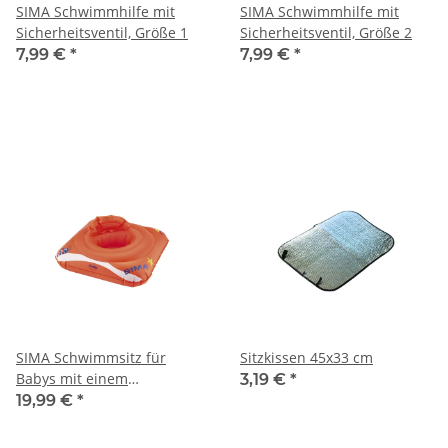
SIMA Schwimmhilfe mit
SIMA Schwimmhilfe mit
Sicherheitsventil, Größe 1
Sicherheitsventil, Größe 2
7,99 €
*
7,99 €
*
SIMA Schwimmsitz für
Sitzkissen 45x33 cm
Babys mit einem
3,19 €
*
Körpergewicht bis 11 kg
19,99 €
*