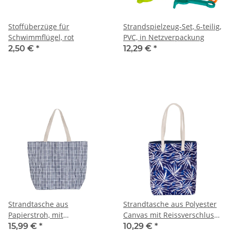
Stoffüberzüge für
Strandspielzeug-Set, 6-teilig,
Schwimmflügel, rot
PVC, in Netzverpackung
2,50 €
*
12,29 €
*
Strandtasche aus
Strandtasche aus Polyester
Papierstroh, mit
Canvas mit Reissverschluss,
Magnetverschluss, gefüttert
gefüttert
15,99 €
*
10,29 €
*