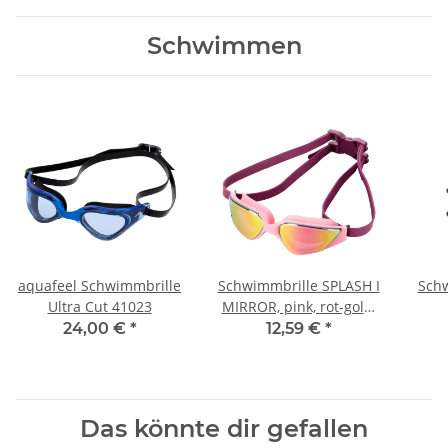
Schwimmen
aquafeel Schwimmbrille
Schwimmbrille SPLASH I
Schw
Ultra Cut 41023
MIRROR, pink, rot-gold,
verspiegelt
24,00 €
*
12,59 €
*
Das könnte dir gefallen