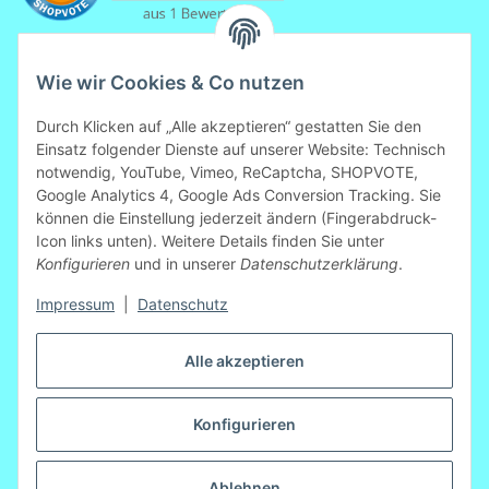
Wie wir Cookies & Co nutzen
Durch Klicken auf „Alle akzeptieren“ gestatten Sie den
Einsatz folgender Dienste auf unserer Website: Technisch
notwendig, YouTube, Vimeo, ReCaptcha, SHOPVOTE,
Mitglied der Initiative "Fairness im
Google Analytics 4, Google Ads Conversion Tracking. Sie
Handel".
können die Einstellung jederzeit ändern (Fingerabdruck-
Informationen zur Initiative:
Icon links unten). Weitere Details finden Sie unter
https://www.fairness-im-handel.de
Konfigurieren
und in unserer
Datenschutzerklärung
.
Impressum
|
Datenschutz
Vertrag widerrufen
Alle akzeptieren
Konfigurieren
Ablehnen
* Alle Preise inkl. gesetzlicher USt., zzgl.
Versand