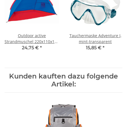
Outdoor active
Tauchermaske Adventure I,
Strandmuschel 220x110x110
mint-transparent
cm, inklusive Tasche
24,75 €
*
15,85 €
*
Kunden kauften dazu folgende
Artikel: