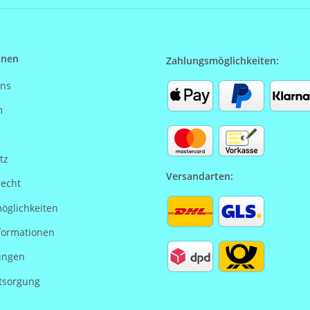
onen
Zahlungsmöglichkeiten:
uns
m
tz
Versandarten:
recht
öglichkeiten
formationen
ungen
tsorgung