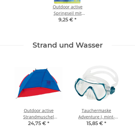
Outdoor active
Springseil mit
Holzgriffen, Länge 280
9,25 €
*
cm
Strand und Wasser
Outdoor active
Tauchermaske
Strandmuschel
Adventure I, mint-
220x110x110 cm,
transparent
24,75 €
*
15,85 €
*
inklusive Tasche