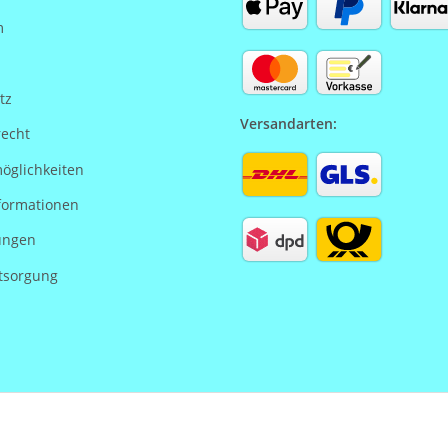
m
tz
Versandarten:
recht
öglichkeiten
formationen
ungen
tsorgung