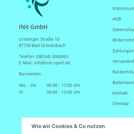
Impressu
AGB
INit GmbH
Datenschu
Ursberger Straße 10
Widerrufs
87730 Bad Grönenbach
Zahlungsm
Telefon: (08334) 3000065
Versandin
E-Mail: info@init-sport.de
Rücksend
Bürozeiten:
Batterieen
Mo. - Do.
08:00 - 17:00 Uhr
Fr.
08:00 - 13:00 Uhr
Kontakt
Sitemap
Wie wir Cookies & Co nutzen
Vertrag widerrufen