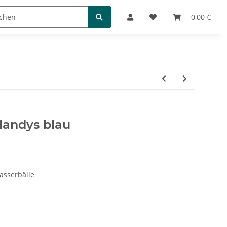
Bücher und Puzzles
0,00 €
Handys blau
asserbälle