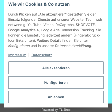
Wie wir Cookies & Co nutzen
Durch Klicken auf „Alle akzeptieren“ gestatten Sie den
Einsatz folgender Dienste auf unserer Website: Technisch
notwendig, YouTube, Vimeo, ReCaptcha, SHOPVOTE,
Mitglied der Initiative "Fairness im
Google Analytics 4, Google Ads Conversion Tracking. Sie
Handel".
können die Einstellung jederzeit ändern (Fingerabdruck-
Informationen zur Initiative:
Icon links unten). Weitere Details finden Sie unter
https://www.fairness-im-handel.de
Konfigurieren
und in unserer
Datenschutzerklärung
.
Impressum
|
Datenschutz
Vertrag widerrufen
Alle akzeptieren
Konfigurieren
Ablehnen
* Alle Preise inkl. gesetzlicher USt., zzgl.
Versand
Powered by
JTL-Shop