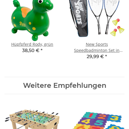
Hüpfpferd Rody, grün
New Sports
Speedbadminton Set in
38,50 €
*
Tasche
29,99 €
*
Weitere Empfehlungen