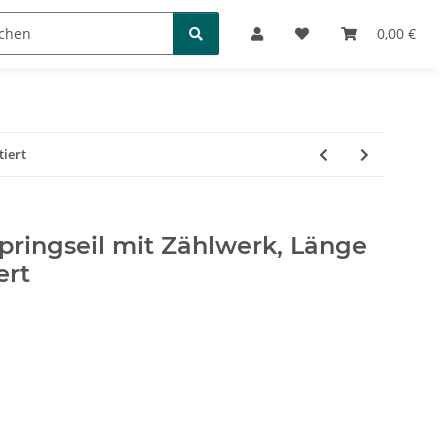
Bücher und Puzzles
0,00 €
tiert
pringseil mit Zählwerk, Länge
ert