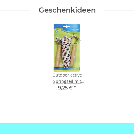
Geschenkideen
Outdoor active
Springseil mit
Holzgriffen, Länge 280
9,25 €
*
cm