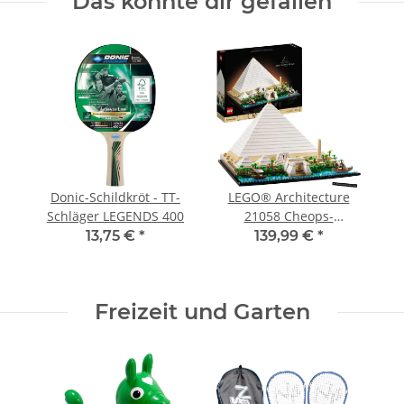
Das könnte dir gefallen
Donic-Schildkröt - TT-
LEGO® Architecture
Schläger LEGENDS 400
21058 Cheops-
Pyramide
13,75 €
*
139,99 €
*
Freizeit und Garten