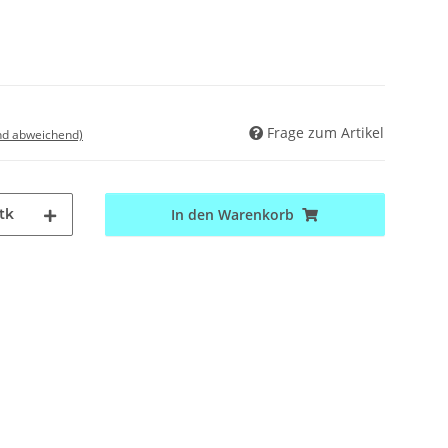
Frage zum Artikel
nd abweichend)
tk
In den Warenkorb