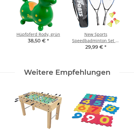
Hüpfpferd Rody, grün
New Sports
Speedbadminton Set in
38,50 €
*
Tasche
29,99 €
*
Weitere Empfehlungen