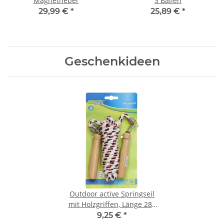
Magnetheber
3 Bällen
29,99 €
*
25,89 €
*
Geschenkideen
Outdoor active Springseil
mit Holzgriffen, Länge 280
cm
9,25 €
*