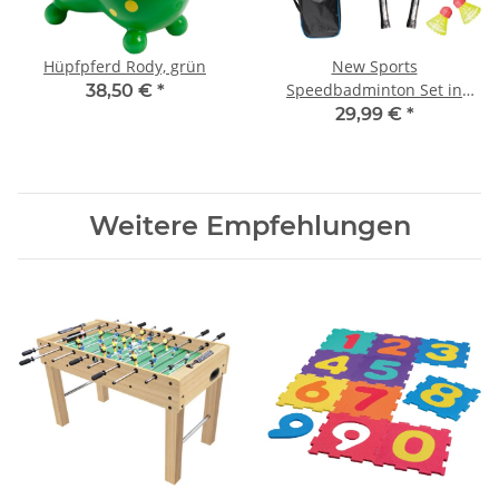
Hüpfpferd Rody, grün
New Sports
Speedbadminton Set in
38,50 €
*
Tasche
29,99 €
*
Weitere Empfehlungen