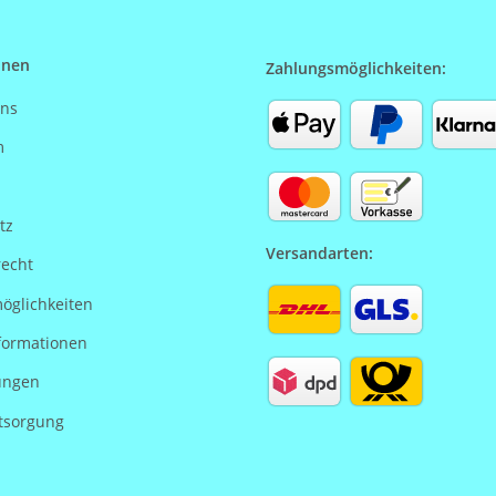
onen
Zahlungsmöglichkeiten:
uns
m
tz
Versandarten:
recht
öglichkeiten
formationen
ungen
tsorgung