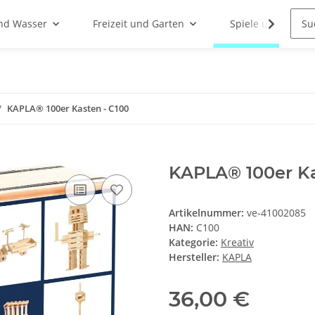
nd Wasser
Freizeit und Garten
Spiele und Indoor
KAPLA® 100er Kasten - C100
KAPLA® 100er Ka
Artikelnummer:
ve-41002085
HAN:
C100
Kategorie:
Kreativ
Hersteller:
KAPLA
36,00 €