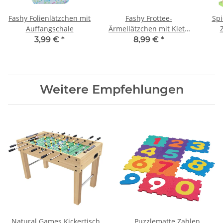
Fashy Folienlätzchen mit
Fashy Frottee-
Spi
Auffangschale
Ärmellätzchen mit Klett,
weiß (2er Pack)
3,99 €
*
8,99 €
*
Weitere Empfehlungen
Natural Games Kickertisch
Puzzlematte Zahlen