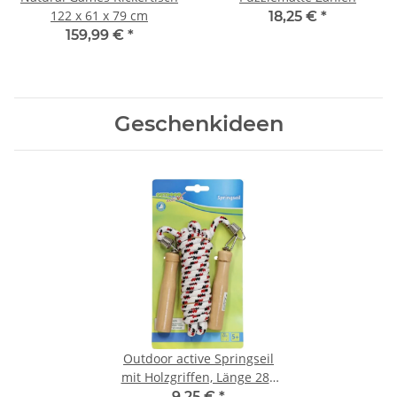
122 x 61 x 79 cm
18,25 €
*
159,99 €
*
Geschenkideen
Outdoor active Springseil
mit Holzgriffen, Länge 280
cm
9,25 €
*