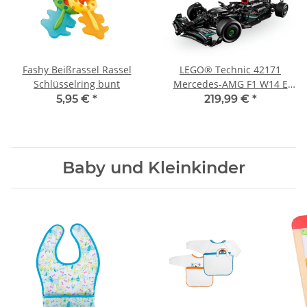
Fashy Beißrassel Rassel
LEGO® Technic 42171
Schlüsselring bunt
Mercedes-AMG F1 W14 E
Performance
5,95 €
*
219,99 €
*
Baby und Kleinkinder