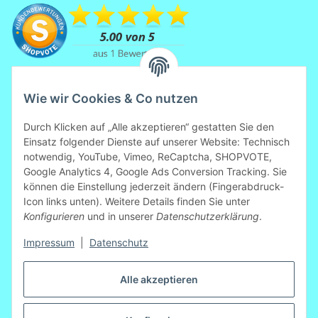
Wie wir Cookies & Co nutzen
Durch Klicken auf „Alle akzeptieren“ gestatten Sie den
Einsatz folgender Dienste auf unserer Website: Technisch
notwendig, YouTube, Vimeo, ReCaptcha, SHOPVOTE,
Mitglied der Initiative "Fairness im
Google Analytics 4, Google Ads Conversion Tracking. Sie
Handel".
können die Einstellung jederzeit ändern (Fingerabdruck-
Informationen zur Initiative:
Icon links unten). Weitere Details finden Sie unter
https://www.fairness-im-handel.de
Konfigurieren
und in unserer
Datenschutzerklärung
.
Impressum
|
Datenschutz
Vertrag widerrufen
Alle akzeptieren