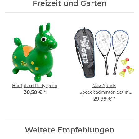
Freizeit und Garten
Hüpfpferd Rody, grün
New Sports
Speedbadminton Set in
38,50 €
*
Tasche
29,99 €
*
Weitere Empfehlungen