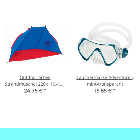
Outdoor active
Tauchermaske Adventure I,
Strandmuschel 220x110x110
mint-transparent
cm, inklusive Tasche
24,75 €
*
15,85 €
*