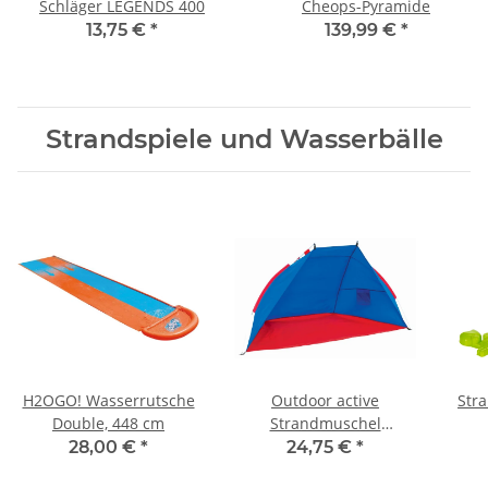
Schläger LEGENDS 400
Cheops-Pyramide
13,75 €
*
139,99 €
*
Strandspiele und Wasserbälle
H2OGO! Wasserrutsche
Outdoor active
Stra
Double, 448 cm
Strandmuschel
220x110x110 cm,
28,00 €
*
24,75 €
*
inklusive Tasche